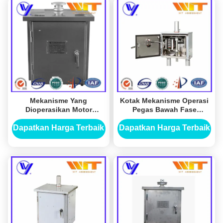
Mekanisme Yang
Kotak Mekanisme Operasi
Dioperasikan Motor
Pegas Bawah Fase
Didorong untuk
Tunggal Motor Didorong
Disconnector Dan Earth
Tahan Air
Dapatkan Harga Terbaik
Dapatkan Harga Terbaik
Switch