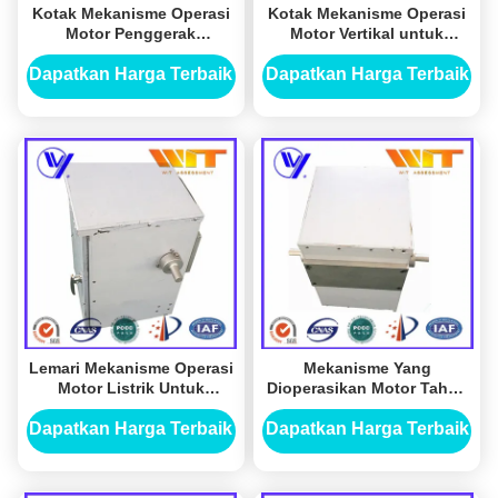
Kotak Mekanisme Operasi
Kotak Mekanisme Operasi
Motor Penggerak
Motor Vertikal untuk
Tegangan Tinggi untuk
Sakelar Pembumian,
Peralatan Distribusi Daya
Standar IEC
Dapatkan Harga Terbaik
Dapatkan Harga Terbaik
Terminal
Lemari Mekanisme Operasi
Mekanisme Yang
Motor Listrik Untuk
Dioperasikan Motor Tahan
Pemutus MV Swich
Lama Power Driven
Cabinets Untuk Sakelar
Dapatkan Harga Terbaik
Dapatkan Harga Terbaik
Pembumian Tegangan
Menengah