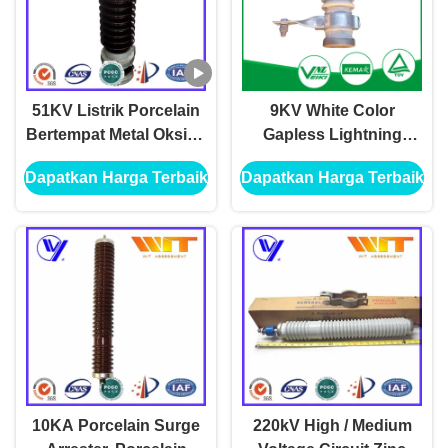
51KV Listrik Porcelain
9KV White Color
Bertempat Metal Oksida
Gapless Lightning
Lightning Arrester
Protector Dengan
Dapatkan Harga Terbaik
Dapatkan Harga Terbaik
Dengan ZnO Varistor
Porselen Bertempat
10KA Porcelain Surge
220kV High / Medium