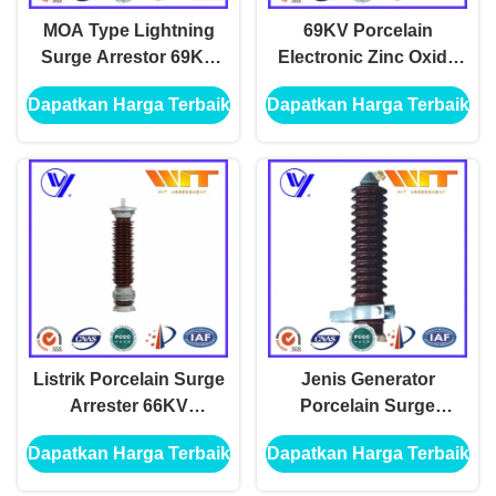
MOA Type Lightning
69KV Porcelain
Surge Arrestor 69KV
Electronic Zinc Oxide
10KA Outdoor
Lightning Arrester
Dapatkan Harga Terbaik
Dapatkan Harga Terbaik
Porcelain Arrester
Dengan Struktur
untuk Jaringan
Penyegelan Ganda
Distribusi
Listrik Porcelain Surge
Jenis Generator
Arrester 66KV
Porcelain Surge
Perangkat
Arrester Single Phase
Dapatkan Harga Terbaik
Dapatkan Harga Terbaik
Perlindungan Tegangan
Arrestor untuk Saluran
Lebih
Transmisi