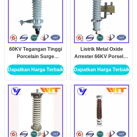
60KV Tegangan Tinggi
Listrik Metal Oxide
Porcelain Surge
Arrester 66KV Porselen
Arrester untuk Trafo
Keramik tanpa Celah
Dapatkan Harga Terbaik
Dapatkan Harga Terbaik
Listrik