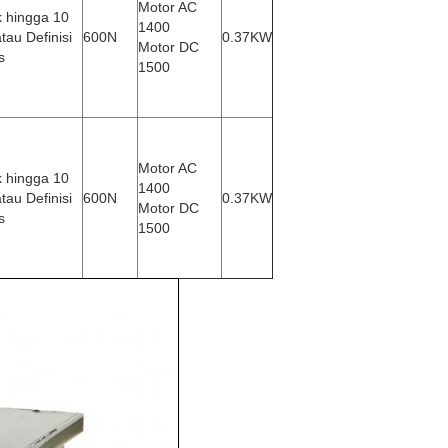
Motor AC
k hingga 10
1400
tau Definisi
600N
0.37KW
Motor DC
s
1500
Motor AC
k hingga 10
1400
tau Definisi
600N
0.37KW
Motor DC
s
1500