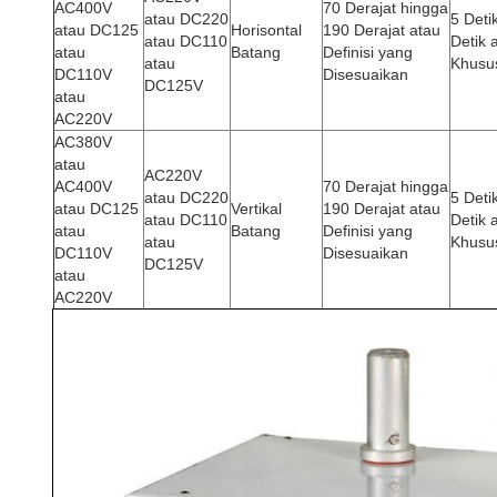
AC400V
70 Derajat hingga
atau DC220
5 Deti
atau DC125
Horisontal
190 Derajat atau
atau DC110
Detik a
atau
Batang
Definisi yang
atau
Khusu
DC110V
Disesuaikan
DC125V
atau
AC220V
AC380V
atau
AC220V
AC400V
70 Derajat hingga
atau DC220
5 Deti
atau DC125
Vertikal
190 Derajat atau
atau DC110
Detik a
atau
Batang
Definisi yang
atau
Khusu
DC110V
Disesuaikan
DC125V
atau
AC220V