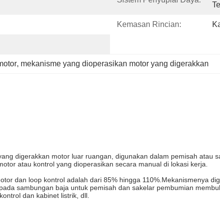
Te
Kemasan Rincian:
Ka
motor
, 
mekanisme yang dioperasikan motor yang digerakkan
ang digerakkan motor luar ruangan, digunakan dalam pemisah atau 
otor atau kontrol yang dioperasikan secara manual di lokasi kerja.
otor dan loop kontrol adalah dari 85% hingga 110%.Mekanismenya dig
ng pada sambungan baja untuk pemisah dan sakelar pembumian membu
trol dan kabinet listrik, dll.