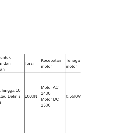
 untuk
Kecepatan
Tenaga
an dan
Torsi
motor
motor
kan
Motor AC
k hingga 10
1400
tau Definisi
1000N
0,55KW
Motor DC
s
1500