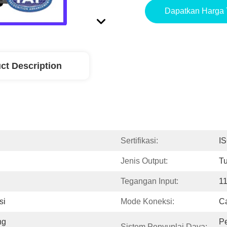
Dapatkan Harga 
ct Description
Sertifikasi:
I
Jenis Output:
T
Tegangan Input:
1
si
Mode Koneksi:
Ca
g 
Pe
Sistem Penyuplai Daya: