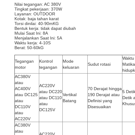
Nilai tegangan: AC 380V
Tingkat pekerjaan: 370W
Layanan: OUTDOOR
Kotak: baja tahan karat
Torsi dinilai: 40-90mKG
Bentuk kerja: tidak dapat diubah
Mulai Saat Ini: 8A
Menjalankan Saat Ini: 5A
Waktu kerja: 4-10S
Berat: 50-60kG
Waktu
Tegangan
Kontrol
Mode
Sudut rotasi
Matik
motor
tegangan
keluaran
hidup
AC380V
atau
AC220V
AC400V
70 Derajat hingga
atau DC220
5 Deti
atau DC125
Vertikal
190 Derajat atau
atau DC110
Detik a
atau
Batang
Definisi yang
atau
Khusu
DC110V
Disesuaikan
DC125V
atau
AC220V
AC380V
atau
AC220V