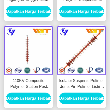
Isolator Suspensi Polimer
Insulator untuk Gardu
Dapatkan Harga Terbaik
Digunakan Dalam Sistem
Dapatkan Harga Terbaik
Induk
Kelistrikan
110KV Composite
Isolator Suspensi Polimer
Polymer Station Post
Jenis Pin Polimer Listrik,
Insulator untuk Tegangan
Insulator Karet Silicone
Dapatkan Harga Terbaik
Tinggi
Dapatkan Harga Terbaik
66KV