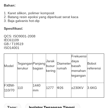
Bahan:
1. Karet silikon, polimer komposit
2. Batang resin epoksi yang diperkuat serat kaca
3. Baja galvanis hot-dip
Spesifikasi:
QCS: ISO9001-2008
IEC61109
GB / T19519
ISO14001
Frekuensi
Jarak
daya
Tegangan
Panjang
Diameter
Bobot
Model
busur
basah
terukur
bagian
rumah
referensi
kering
menahan
tegangan
FXBW-
1440
110
1277
Φ26
≥230KV
3.6KG
110/70
mm
Tags:
Isolator Tegangan Tinggi