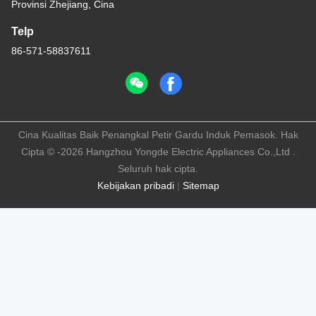
Provinsi Zhejiang, Cina
Telp
86-571-58837611
Cina Kualitas Baik Penangkal Petir Gardu Induk Pemasok. Hak
Cipta © -2026 Hangzhou Yongde Electric Appliances Co.,Ltd .
Seluruh hak cipta.
Kebijakan pribadi
|
Sitemap