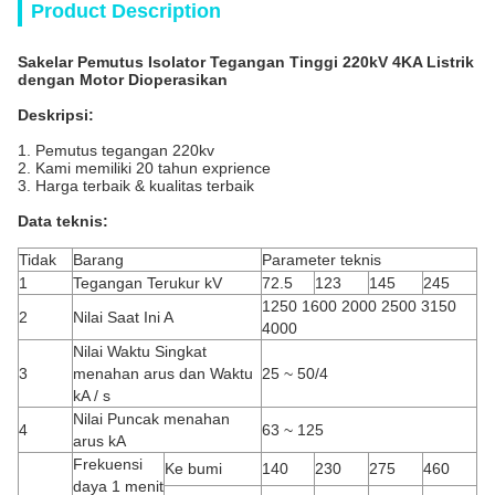
Product Description
Sakelar Pemutus Isolator Tegangan Tinggi 220kV 4KA Listrik
dengan Motor Dioperasikan
Deskripsi:
1. Pemutus tegangan 220kv
2. Kami memiliki 20 tahun exprience
3. Harga terbaik & kualitas terbaik
Data teknis:
Tidak
Barang
Parameter teknis
1
Tegangan Terukur kV
72.5
123
145
245
1250 1600 2000 2500 3150
2
Nilai Saat Ini A
4000
Nilai Waktu Singkat
3
menahan arus dan Waktu
25 ~ 50/4
kA / s
Nilai Puncak menahan
4
63 ~ 125
arus kA
Frekuensi
Ke bumi
140
230
275
460
daya 1 menit