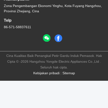
Zona Pengembangan Ekonomi Yinghu, Kota Fuyang Hangzhou,
Provinsi Zhejiang, Cina
Telp
86-571-58837611
Cina Kualitas Baik Penangkal Petir Gardu Induk Pemasok. Hak
Cipta © -2026 Hangzhou Yongde Electric Appliances Co.,Ltd .
Seluruh hak cipta.
Kebijakan pribadi
|
Sitemap