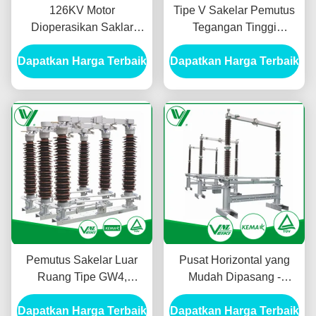
126KV Motor
Tipe V Sakelar Pemutus
Dioperasikan Saklar
Tegangan Tinggi
Pemutus Tegangan
Pemutus Isolator
Dapatkan Harga Terbaik
Tinggi Untuk Gardu Induk
Dapatkan Harga Terbaik
Substation GW5-126
GW37-126
Pemutus Sakelar Luar
Pusat Horizontal yang
Ruang Tipe GW4,
Mudah Dipasang -
Sakelar Isolasi Terpasang
Pemutus Putus 252KV,
Dapatkan Harga Terbaik
Tiang Untuk Sistem AC
Dapatkan Harga Terbaik
Bebas Perawatan