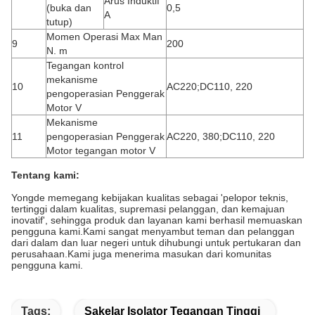
Arus Induktif
(buka dan
0,5
A
tutup)
Momen Operasi Max Man
9
200
N. m
Tegangan kontrol
mekanisme
10
AC220;DC110, 220
pengoperasian Penggerak
Motor V
Mekanisme
11
pengoperasian Penggerak
AC220, 380;DC110, 220
Motor tegangan motor V
Tentang kami:
Yongde memegang kebijakan kualitas sebagai 'pelopor teknis,
tertinggi dalam kualitas, supremasi pelanggan, dan kemajuan
inovatif', sehingga produk dan layanan kami berhasil memuaskan
pengguna kami.Kami sangat menyambut teman dan pelanggan
dari dalam dan luar negeri untuk dihubungi untuk pertukaran dan
perusahaan.Kami juga menerima masukan dari komunitas
pengguna kami.
Tags:
Sakelar Isolator Tegangan Tinggi