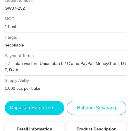
Model Number:
GW37-252
MOQ:
1 buah
Harga:
negotiable
Payment Terms:
T / T atau western Union atau L / C atau PayPal, MoneyGram, D /
P, D / A
Supply Ability:
1.000 pcs per bulan
Dapatkan Harga Terbaik
Hubungi Sekarang
Detail Information
Product Description