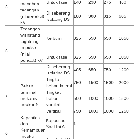
Untuk fase
140
230
275
460
menahan
5
tegangan
Di seberang
(nilai efektif)
180
300
315
605
Isolating DS
kV
Tegangan
wishstand
Ke bumi
325
550
650
1050
Lightning
Impulse
6
(nilai
Untuk fase
325
550
650
1050
puncak) kV
Di seberang
405
650
750
1200
Isolating DS
Tingkat
750
1500
1500
2000
beban lateral
Beban
terminal
Tingkat
7
mekanis
beban
500
1000
1000
1500
terukur N
vertikal
Vertikal
750
1000
1000
1250
Kapasitas
Kapasitas
1
dan
Saat Ini A
Kemampuan
8
Induktif