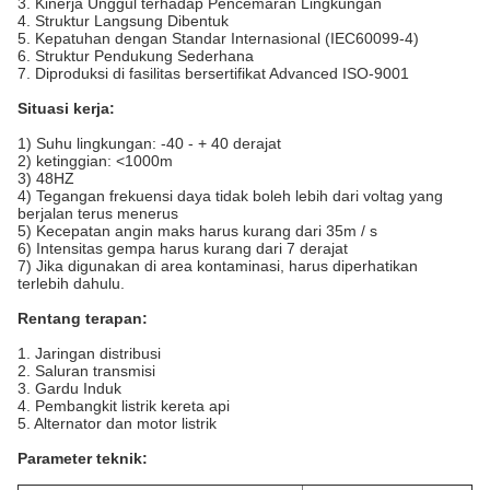
3. Kinerja Unggul terhadap Pencemaran Lingkungan
4. Struktur Langsung Dibentuk
5. Kepatuhan dengan Standar Internasional (IEC60099-4)
6. Struktur Pendukung Sederhana
7. Diproduksi di fasilitas bersertifikat Advanced ISO-9001
Situasi kerja:
1) Suhu lingkungan: -40 - + 40 derajat
2) ketinggian: <1000m
3) 48HZ
4) Tegangan frekuensi daya tidak boleh lebih dari voltag yang
berjalan terus menerus
5) Kecepatan angin maks harus kurang dari 35m / s
6) Intensitas gempa harus kurang dari 7 derajat
7) Jika digunakan di area kontaminasi, harus diperhatikan
terlebih dahulu.
Rentang terapan:
1. Jaringan distribusi
2. Saluran transmisi
3. Gardu Induk
4. Pembangkit listrik kereta api
5. Alternator dan motor listrik
Parameter teknik: