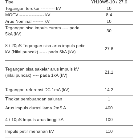
Tipe
YH10W5-10 / 27.6
Tegangan terukur --------- kV
10
MOCV ---------------- kV
8.4
Arus Nominal ------- kV
10
Tegangan sisa impuls curam ---- pada
30
5kA (kV)
8 / 20µS Tegangan sisa arus impuls petir
27.6
kV (Nilai puncak) ----- pada 5kA (kV)
Tegangan sisa sakelar arus impuls kV
21.1
(nilai puncak) ---- pada 1kA (kV)
Tegangan referensi DC 1mA (kV)
14.2
Tingkat pembuangan saluran
1
Arus impuls durasi lama 2mS A
400
4 / 10µS Impuls arus tinggi kA
100
Impuls petir menahan kV
110