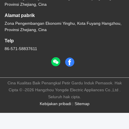
Provinsi Zhejiang, Cina
Alamat pabrik
Zona Pengembangan Ekonomi Yinghu, Kota Fuyang Hangzhou,
Provinsi Zhejiang, Cina
Telp
86-571-58837611
Cina Kualitas Baik Penangkal Petir Gardu Induk Pemasok. Hak
Cipta © -2026 Hangzhou Yongde Electric Appliances Co.,Ltd .
Seluruh hak cipta.
Kebijakan pribadi
|
Sitemap