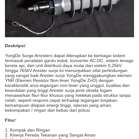
Deskripsi:
YongDe Surge Arresters dapat diterapkan ke berbagai sistem
termasuk peralatan gardu induk, konverter AC-DC, sistem tenaga
kereta api, dan unit distribusi daya mulai dari sistem 0,25kV
hingga 765kV.Arester surja ini menunjukkan sifat perlindungan
yang sangat baik.Arester surja YongDe menggabungkan elemen
YNR (Elemen Resistor Non-linier YongDe ZnO) dengan
karakteristik arus-tegangan non-linier yang unggul, kualitas dan
keandalan yang tinggi.Arester surja jenis oksida logam
menawarkan fitur-fitur khusus yang melekat pada struktur tanpa
celah, seperti respons cepat terhadap tegangan lonjakan,
kemampuan disipasi energi tinggi, operasi yang aman,
kekompakan / ringan dan bebas dari polusi.
Fitur:
1. Kompak dan Ringan
2. Kinerja Pereda Tekanan yang Sangat Aman