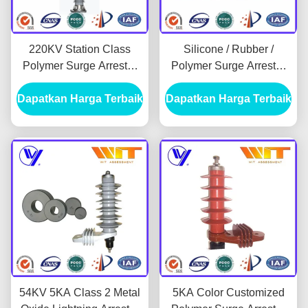
220KV Station Class
Silicone / Rubber /
Polymer Surge Arrester
Polymer Surge Arrester
Dibuat Dengan Resistor
Dengan Laporan KEMA
Dapatkan Harga Terbaik
Oksida Logam
Dapatkan Harga Terbaik
Untuk Transmisi Daya
54KV 5KA Class 2 Metal
5KA Color Customized